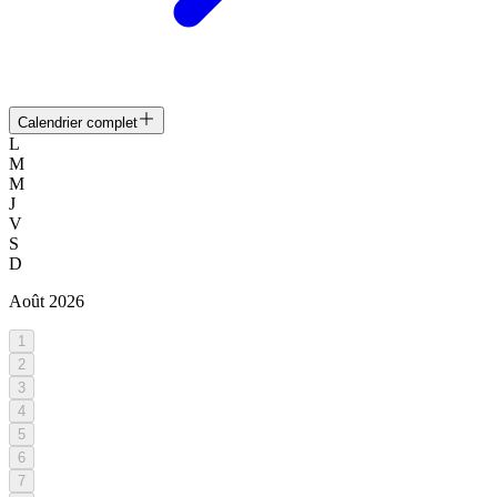
Calendrier complet
L
M
M
J
V
S
D
Août
2026
1
2
3
4
5
6
7