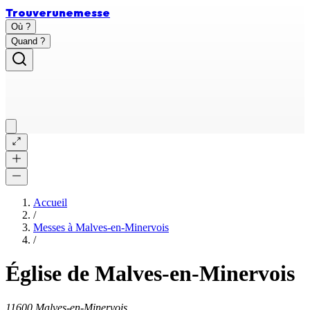
Trouver
une
messe
Où ?
Quand ?
Accueil
/
Messes à
Malves-en-Minervois
/
Église de Malves-en-Minervois
11600 Malves-en-Minervois