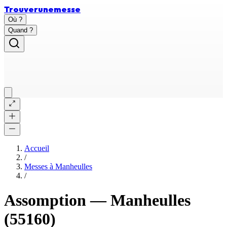
Trouver
une
messe
Où ?
Quand ?
Accueil
/
Messes à
Manheulles
/
Assomption
—
Manheulles
(55160)