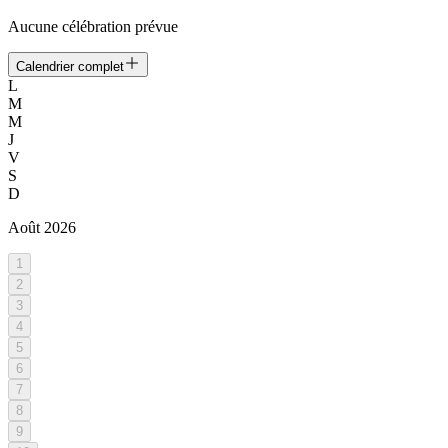
Aucune célébration prévue
Calendrier complet
L
M
M
J
V
S
D
Août
2026
1
2
3
4
5
6
7
8
9