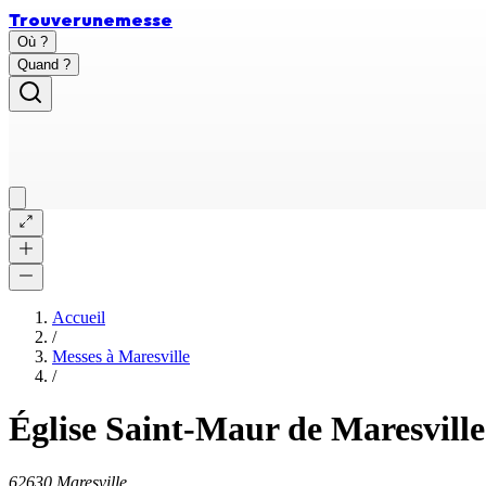
Trouver
une
messe
Où ?
Quand ?
Accueil
/
Messes à
Maresville
/
Église Saint-Maur de Maresville
62630 Maresville