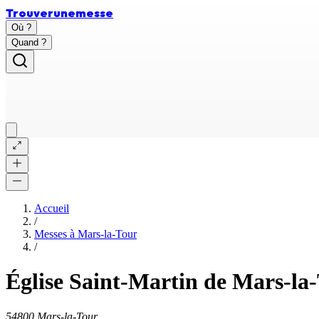
Trouver
une
messe
Où ?
Quand ?
Accueil
/
Messes à
Mars-la-Tour
/
Église Saint-Martin de Mars-la
54800 Mars-la-Tour