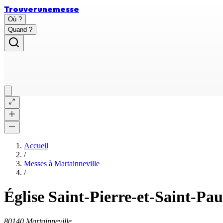
Trouver
une
messe
Où ?
Quand ?
Accueil
/
Messes à
Martainneville
/
Église Saint-Pierre-et-Saint-Pau
80140 Martainneville