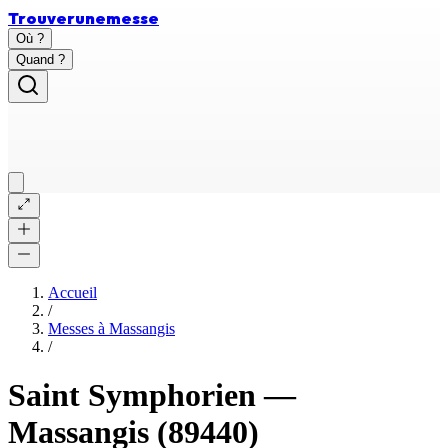
Trouver
une
messe
Où ?
Quand ?
Accueil
/
Messes à
Massangis
/
Saint Symphorien
—
Massangis
(89440)