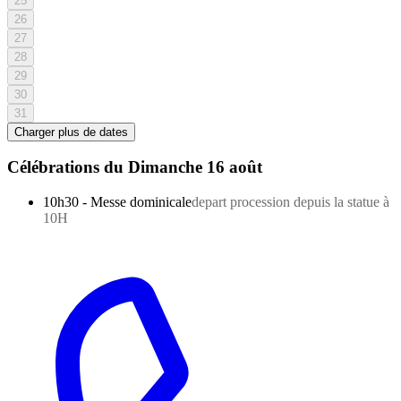
25
26
27
28
29
30
31
Charger plus de dates
Célébrations du
Dimanche 16 août
10h30
-
Messe dominicale
depart procession depuis la statue à
10H