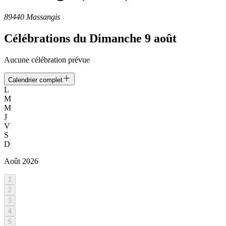
89440 Massangis
Célébrations du
Dimanche 9 août
Aucune célébration prévue
Calendrier complet
L
M
M
J
V
S
D
Août
2026
1
2
3
4
5