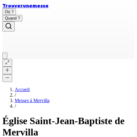
Trouver
une
messe
Où ?
Quand ?
Accueil
/
Messes à
Mervilla
/
Église Saint-Jean-Baptiste de
Mervilla