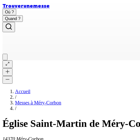
Trouver
une
messe
Où ?
Quand ?
Accueil
/
Messes à
Méry-Corbon
/
Église Saint-Martin de Méry-C
14370 Méry-Corbon