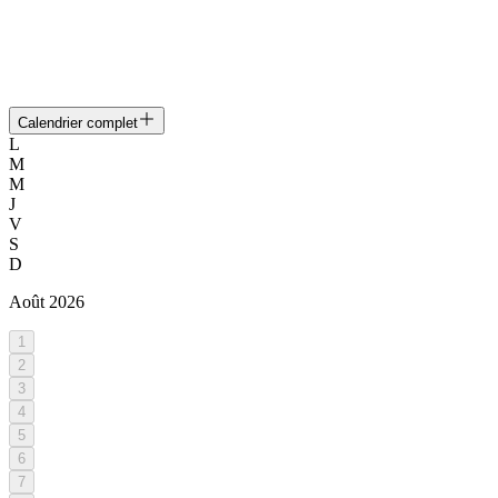
Calendrier complet
L
M
M
J
V
S
D
Août
2026
1
2
3
4
5
6
7