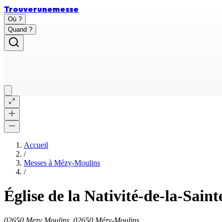
Trouver
une
messe
Où ?
Quand ?
Accueil
/
Messes à
Mézy-Moulins
/
Église de la Nativité-de-la-Sai
02650 Mezy Moulins, 02650 Mézy-Moulins