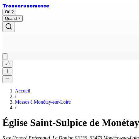
Trouver
une
messe
Où ?
Quand ?
Accueil
/
Messes à
Monétay-sur-Loire
/
Église Saint-Sulpice de Monétay
5 av Honoré Prévenaud, Le Donjon 03130, 03470 Monétay-sur-Loir