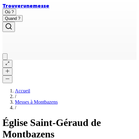
Trouver
une
messe
Où ?
Quand ?
Accueil
/
Messes à
Montbazens
/
Église Saint-Géraud de
Montbazens