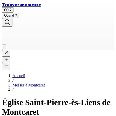
Trouver
une
messe
Où ?
Quand ?
Accueil
/
Messes à
Montcaret
/
Église Saint-Pierre-ès-Liens de
Montcaret