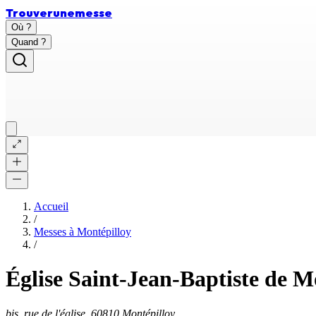
Trouver
une
messe
Où ?
Quand ?
Accueil
/
Messes à
Montépilloy
/
Église Saint-Jean-Baptiste de M
bis, rue de l'église, 60810 Montépilloy