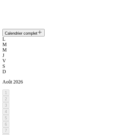
Calendrier complet
L
M
M
J
V
S
D
Août
2026
1
2
3
4
5
6
7