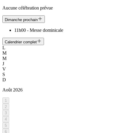
Aucune célébration prévue
Dimanche prochain
11h00
-
Messe dominicale
Calendrier complet
L
M
M
J
V
S
D
Août
2026
1
2
3
4
5
6