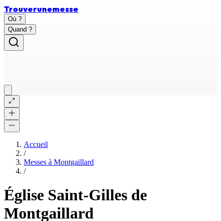
Trouver
une
messe
Où ?
Quand ?
Accueil
/
Messes à
Montgaillard
/
Église Saint-Gilles de
Montgaillard