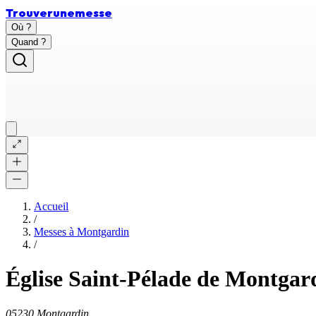
Trouver
une
messe
Où ?
Quand ?
Accueil
/
Messes à
Montgardin
/
Église Saint-Pélade de Montgar
05230 Montgardin