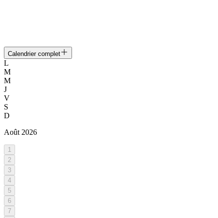
Calendrier complet
L
M
M
J
V
S
D
Août
2026
1
2
3
4
5
6
7