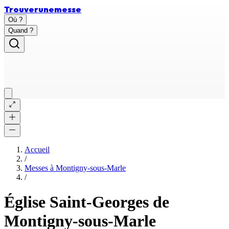
Trouver
une
messe
Où ?
Quand ?
Accueil
/
Messes à
Montigny-sous-Marle
/
Église Saint-Georges de
Montigny-sous-Marle