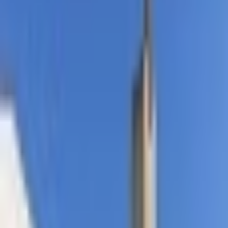
Célébrations du
Dimanche 9 août