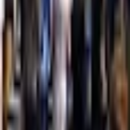
basilique Notre-Dame des Tables
Montpellier · 34
église Saint-Denis de Montpellier
Montpellier · 34 · 2 célébrations dimanche
Prieuré Chapelle St Joseph
Montpellier · 34
église Sainte-Thérèse-de-Lisieux de Montpellier
Montpellier · 34 · 2 célébrations dimanche