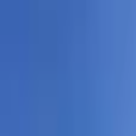
Trouver
une
messe
Où ?
Quand ?
Accueil
/
Messes à
Montpellier
/
Chapelle des Augustins de
Montpellier