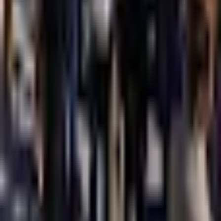
église des Saints-François de Montpellier
Montpellier · 34
église Saint-Léon de Montpellier
Montpellier · 34
chapelle du couvent des Carmes-Déchaux de
Montpellier
Montpellier · 34 · 2 célébrations dimanche
église Saint-Cléophas de Montpellier
Montpellier · 34 · 1 célébration dimanche