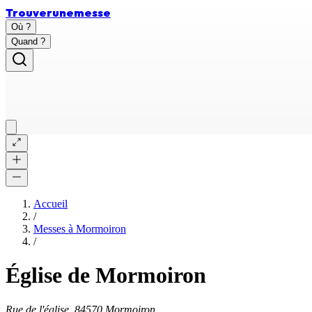
Trouver
une
messe
Où ?
Quand ?
Accueil
/
Messes à
Mormoiron
/
Église de Mormoiron
Rue de l'église, 84570 Mormoiron