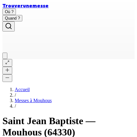
Trouver
une
messe
Où ?
Quand ?
Accueil
/
Messes à
Mouhous
/
Saint Jean Baptiste
—
Mouhous
(64330)