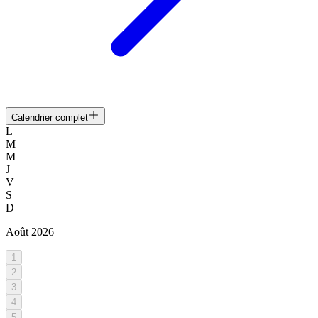
Calendrier complet
L
M
M
J
V
S
D
Août
2026
1
2
3
4
5