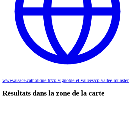
www.alsace.catholique.fr/zp-vignoble-et-vallees/cp-vallee-munster
Résultats dans la zone de la carte