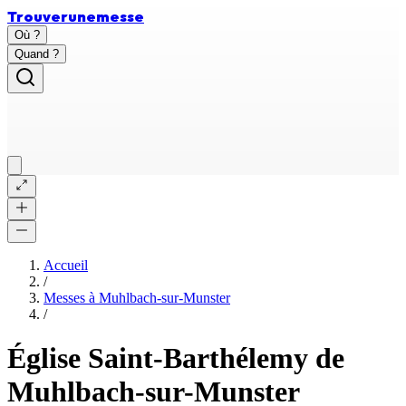
Trouver
une
messe
Où ?
Quand ?
Accueil
/
Messes à
Muhlbach-sur-Munster
/
Église Saint-Barthélemy de
Muhlbach-sur-Munster