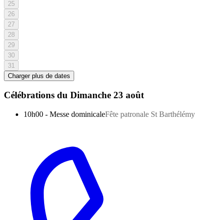
25
26
27
28
29
30
31
Charger plus de dates
Célébrations du
Dimanche 23 août
10h00
-
Messe dominicale
Fête patronale St Barthélémy