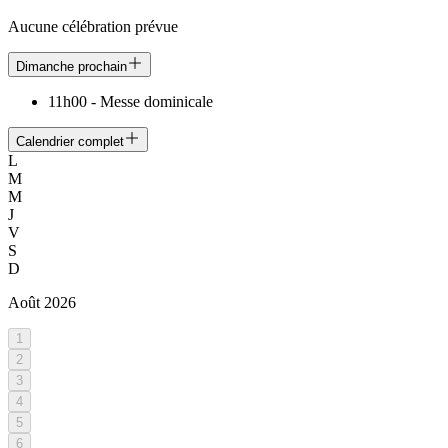
Aucune célébration prévue
Dimanche prochain
11h00
-
Messe dominicale
Calendrier complet
L
M
M
J
V
S
D
Août
2026
1
2
3
4
5
6