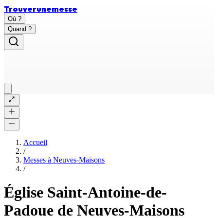
Trouver
une
messe
Où ?
Quand ?
Accueil
/
Messes à
Neuves-Maisons
/
Église Saint-Antoine-de-
Padoue de Neuves-Maisons