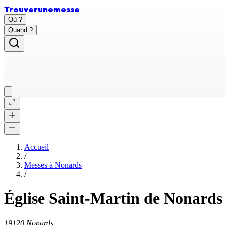
Trouver
une
messe
Où ?
Quand ?
Accueil
/
Messes à
Nonards
/
Église Saint-Martin de Nonards
19120 Nonards