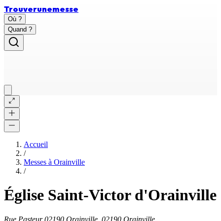
Trouver
une
messe
Où ?
Quand ?
Accueil
/
Messes à
Orainville
/
Église Saint-Victor d'Orainville
Rue Pasteur 02190 Orainville, 02190 Orainville