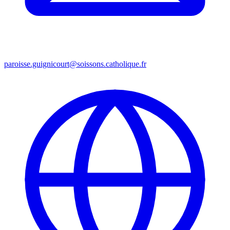
paroisse.guignicourt@soissons.catholique.fr