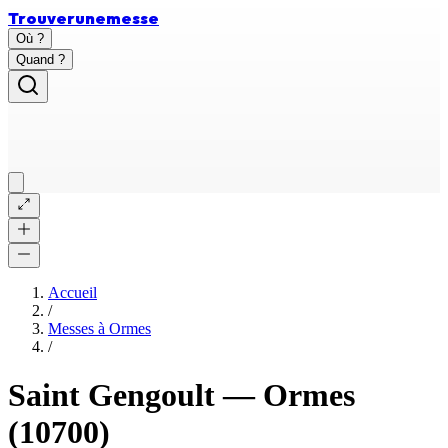
Trouver
une
messe
Où ?
Quand ?
Accueil
/
Messes à
Ormes
/
Saint Gengoult
—
Ormes
(10700)