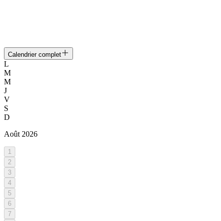
Calendrier complet
L
M
M
J
V
S
D
Août
2026
1
2
3
4
5
6
7