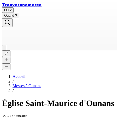
Trouver
une
messe
Où ?
Quand ?
Accueil
/
Messes à
Ounans
/
Église Saint-Maurice d'Ounans
39380 Ounans