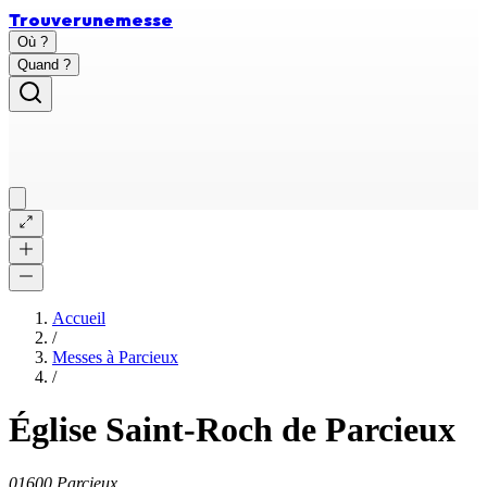
Trouver
une
messe
Où ?
Quand ?
Accueil
/
Messes à
Parcieux
/
Église Saint-Roch de Parcieux
01600 Parcieux