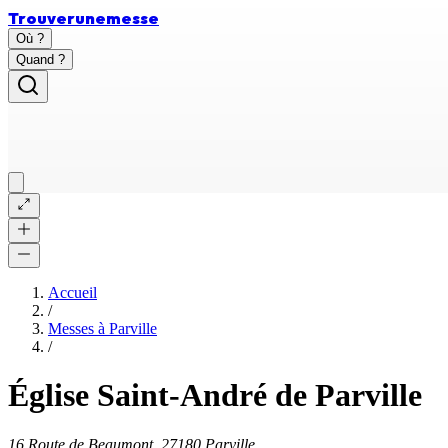
Trouver
une
messe
Où ?
Quand ?
Accueil
/
Messes à
Parville
/
Église Saint-André de Parville
16 Route de Beaumont, 27180 Parville