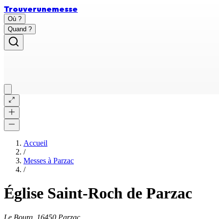
Trouver
une
messe
Où ?
Quand ?
Accueil
/
Messes à
Parzac
/
Église Saint-Roch de Parzac
Le Bourg, 16450 Parzac