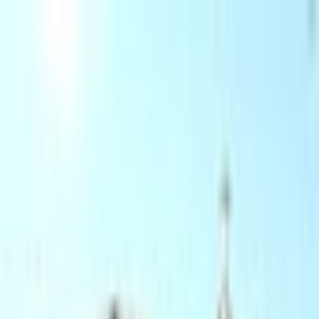
Trouver
une
messe
Où ?
Quand ?
Accueil
/
Messes à
Penne
/
Église Saint-Pantaléon de
Belaygue
—
Penne
(81140)