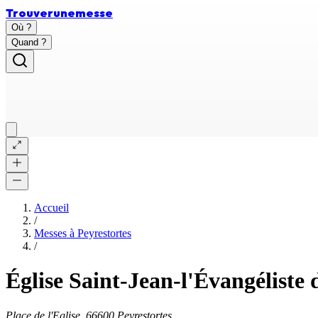
Trouver
une
messe
Où ?
Quand ?
Accueil
/
Messes à
Peyrestortes
/
Église Saint-Jean-l'Évangéliste 
Place de l'Eglise, 66600 Peyrestortes