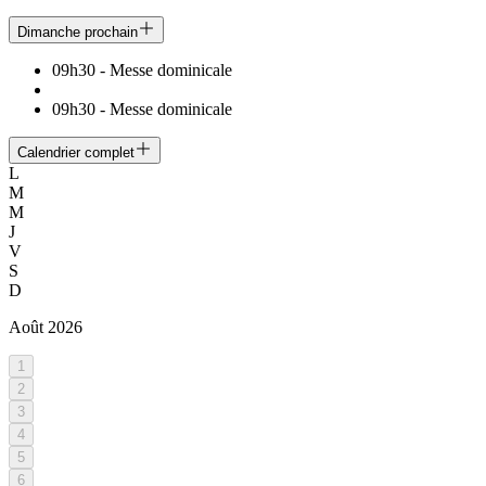
Dimanche prochain
09h30
-
Messe dominicale
09h30
-
Messe dominicale
Calendrier complet
L
M
M
J
V
S
D
Août
2026
1
2
3
4
5
6