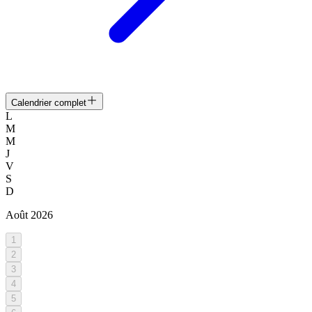
Calendrier complet
L
M
M
J
V
S
D
Août
2026
1
2
3
4
5