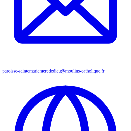
paroisse-saintemariemerededieu@moulins-catholique.fr