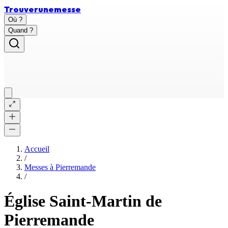
Trouver
une
messe
Où ?
Quand ?
Accueil
/
Messes à
Pierremande
/
Église Saint-Martin de
Pierremande