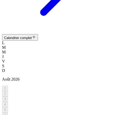
Calendrier complet
L
M
M
J
V
S
D
Août
2026
1
2
3
4
5