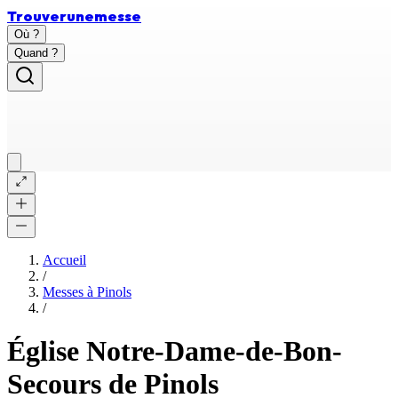
Trouver
une
messe
Où ?
Quand ?
Accueil
/
Messes à
Pinols
/
Église Notre-Dame-de-Bon-
Secours de Pinols