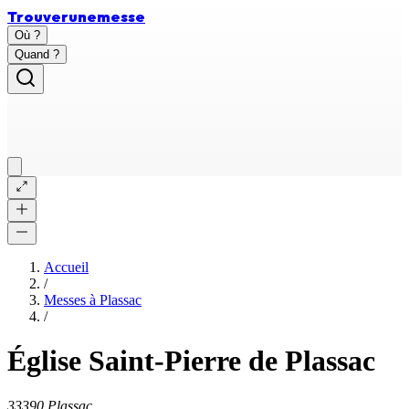
Trouver
une
messe
Où ?
Quand ?
Accueil
/
Messes à
Plassac
/
Église Saint-Pierre de Plassac
33390 Plassac