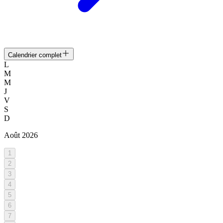
Calendrier complet
L
M
M
J
V
S
D
Août
2026
1
2
3
4
5
6
7