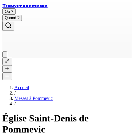
Trouver
une
messe
Où ?
Quand ?
Accueil
/
Messes à
Pommevic
/
Église Saint-Denis de
Pommevic