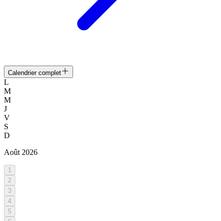
Calendrier complet
L
M
M
J
V
S
D
Août
2026
1
2
3
4
5