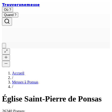
Trouver
une
messe
Où ?
Quand ?
Accueil
/
Messes à
Ponsas
/
Église Saint-Pierre de Ponsas
26240 Ponsas