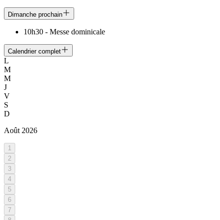
Dimanche prochain
10h30
-
Messe dominicale
Calendrier complet
L
M
M
J
V
S
D
Août
2026
1
2
3
4
5
6
7