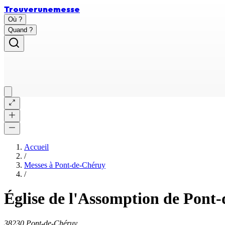
Trouver
une
messe
Où ?
Quand ?
Accueil
/
Messes à
Pont-de-Chéruy
/
Église de l'Assomption de Pont
38230 Pont-de-Chéruy