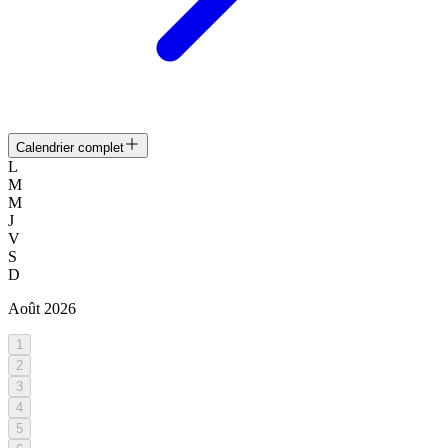
Calendrier complet
L
M
M
J
V
S
D
Août
2026
1
2
3
4
5