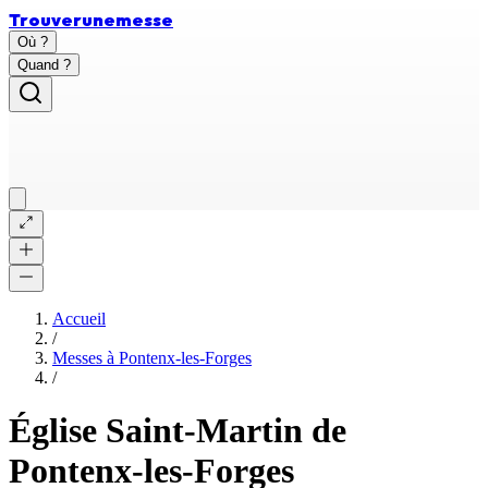
Trouver
une
messe
Où ?
Quand ?
Accueil
/
Messes à
Pontenx-les-Forges
/
Église Saint-Martin de
Pontenx-les-Forges