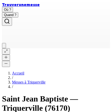
Trouver
une
messe
Où ?
Quand ?
Accueil
/
Messes à
Triquerville
/
Saint Jean Baptiste
—
Triquerville
(76170)