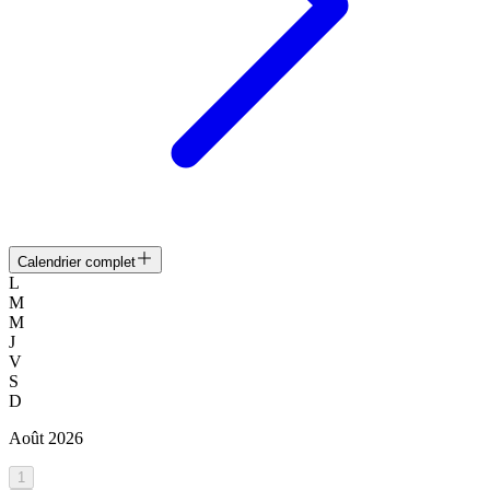
Calendrier complet
L
M
M
J
V
S
D
Août
2026
1