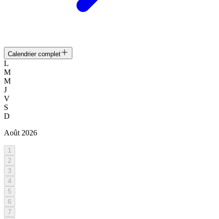
Calendrier complet
L
M
M
J
V
S
D
Août
2026
1
2
3
4
5
6
7