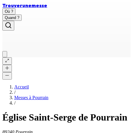
Trouver
une
messe
Où ?
Quand ?
Accueil
/
Messes à
Pourrain
/
Église Saint-Serge de Pourrain
89240 Pourrain