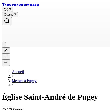
Trouver
une
messe
Où ?
Quand ?
Accueil
/
Messes à
Pugey
/
Église Saint-André de Pugey
25720 Pugey