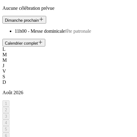
Aucune célébration prévue
Dimanche prochain
11h00
-
Messe dominicale
fête patronale
Calendrier complet
L
M
M
J
V
S
D
Août
2026
1
2
3
4
5
6