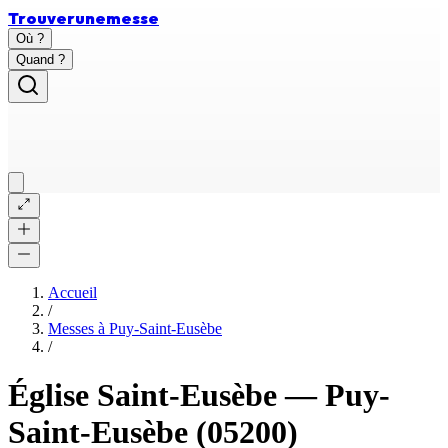
Trouver
une
messe
Où ?
Quand ?
Accueil
/
Messes à
Puy-Saint-Eusèbe
/
Église Saint-Eusèbe
—
Puy-
Saint-Eusèbe
(05200)