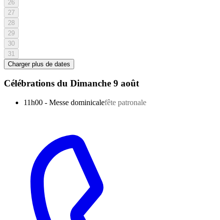
26
27
28
29
30
31
Charger plus de dates
Célébrations du
Dimanche 9 août
11h00
-
Messe dominicale
fête patronale