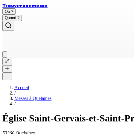
Trouver
une
messe
Où ?
Quand ?
Accueil
/
Messes à
Quelaines
/
Église Saint-Gervais-et-Saint-P
53360 Quelaines