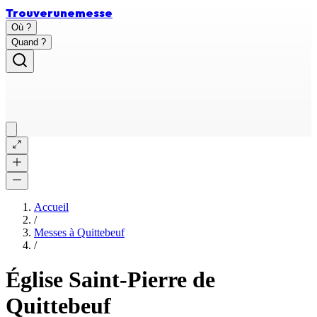
Trouver
une
messe
Où ?
Quand ?
Accueil
/
Messes à
Quittebeuf
/
Église Saint-Pierre de
Quittebeuf