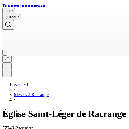
Trouver
une
messe
Où ?
Quand ?
Accueil
/
Messes à
Racrange
/
Église Saint-Léger de Racrange
57340 Racrange