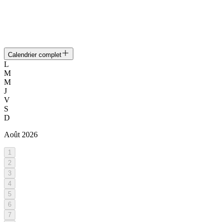
Calendrier complet
L
M
M
J
V
S
D
Août
2026
1
2
3
4
5
6
7