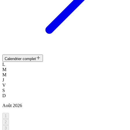
Calendrier complet
L
M
M
J
V
S
D
Août
2026
1
2
3