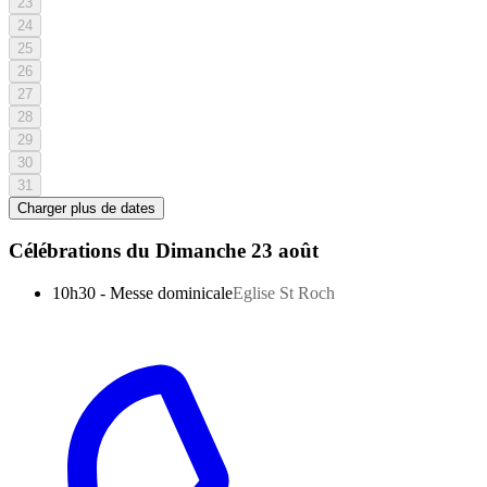
23
24
25
26
27
28
29
30
31
Charger plus de dates
Célébrations du
Dimanche 23 août
10h30
-
Messe dominicale
Eglise St Roch