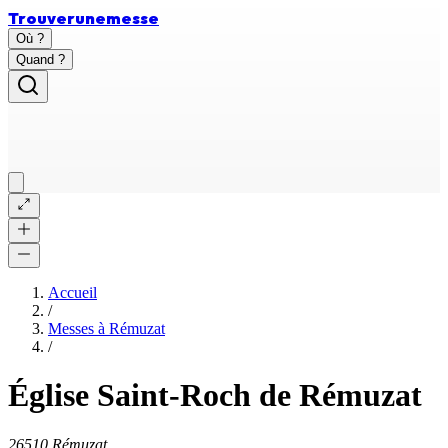
Trouver
une
messe
Où ?
Quand ?
Accueil
/
Messes à
Rémuzat
/
Église Saint-Roch de Rémuzat
26510 Rémuzat