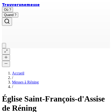
Trouver
une
messe
Où ?
Quand ?
Accueil
/
Messes à
Réning
/
Église Saint-François-d'Assise
de Réning