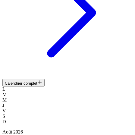
Calendrier complet
L
M
M
J
V
S
D
Août
2026