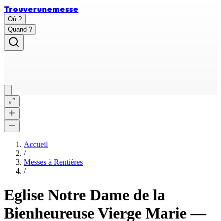
Trouver
une
messe
Où ?
Quand ?
Accueil
/
Messes à
Rentières
/
Eglise Notre Dame de la
Bienheureuse Vierge Marie
—