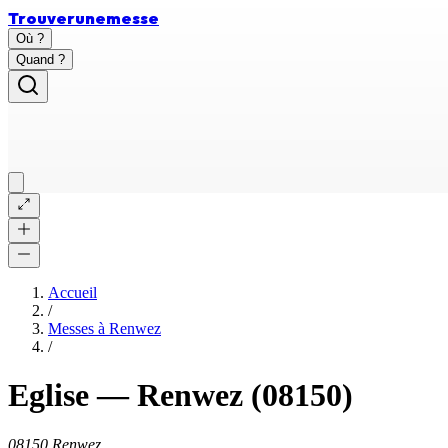
Trouver
une
messe
Où ?
Quand ?
Accueil
/
Messes à
Renwez
/
Eglise
—
Renwez
(08150)
08150 Renwez