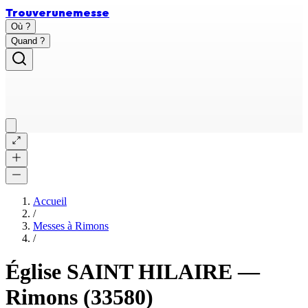
Trouver
une
messe
Où ?
Quand ?
Accueil
/
Messes à
Rimons
/
Église SAINT HILAIRE
—
Rimons
(33580)